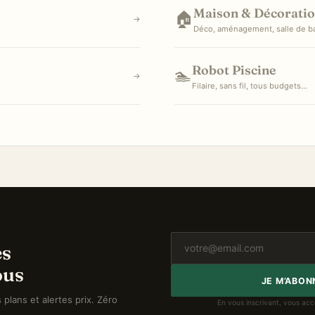
Maison & Décorati
🏠
→
Déco, aménagement, salle de b
Robot Piscine
🏊
→
Filaire, sans fil, tous budgets…
es
ous
JE M’ABON
plans et alertes prix. Zéro
En vous inscrivant, vous acce