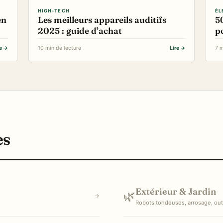
HIGH-TECH
ÉL
en
Les meilleurs appareils auditifs
5
2025 : guide d’achat
p
re →
10 min de lecture
Lire →
7 m
es
Extérieur & Jardin
🌿
→
Robots tondeuses, arrosage, out