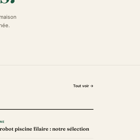
 maison
hée.
Tout voir →
INE
robot piscine filaire : notre sélection