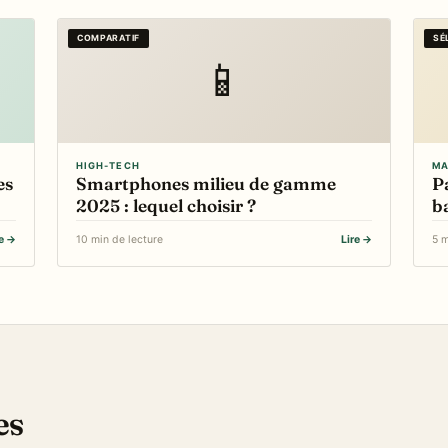
COMPARATIF
SÉ
📱
HIGH-TECH
MA
es
Smartphones milieu de gamme
P
2025 : lequel choisir ?
ba
re →
10 min de lecture
Lire →
5 m
es