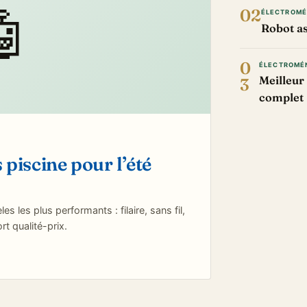
🤖
02
ÉLECTROM
Robot as
0
ÉLECTROMÉ
Meilleur 
3
complet
 piscine pour l’été
les plus performants : filaire, sans fil,
t qualité-prix.