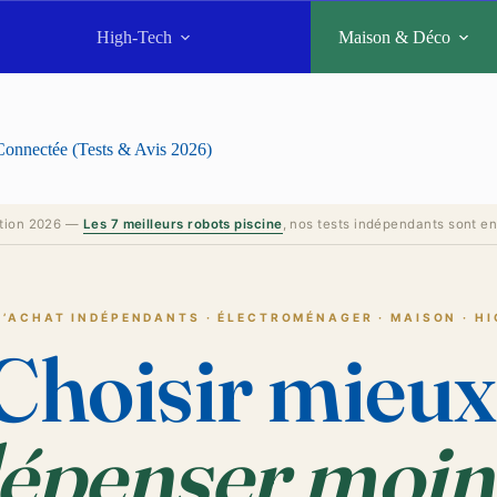
High-Tech
Maison & Déco
onnectée (Tests & Avis 2026)
ction 2026 —
Les 7 meilleurs robots piscine
, nos tests indépendants sont en
D’ACHAT INDÉPENDANTS · ÉLECTROMÉNAGER · MAISON · H
Choisir mieux
épenser moin