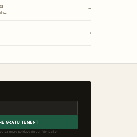
on
→
ain…
→
NE GRATUITEMENT
ptez notre politique de confidentialité.