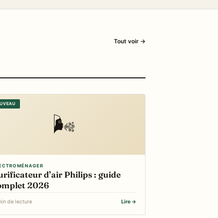
Tout voir →
UVEAU
🌬️
ECTROMÉNAGER
rificateur d’air Philips : guide
omplet 2026
in de lecture
Lire →