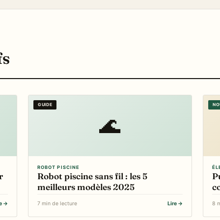
fs
GUIDE
NO
🌊
ROBOT PISCINE
ÉL
r
Robot piscine sans fil : les 5
Pu
meilleurs modèles 2025
c
re →
7 min de lecture
Lire →
8 m