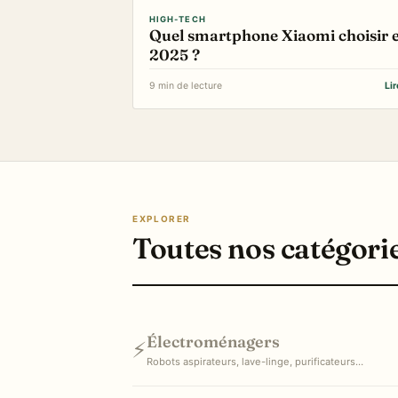
HIGH-TECH
Quel smartphone Xiaomi choisir 
2025 ?
9 min de lecture
Li
EXPLORER
Toutes nos catégori
Électroménagers
⚡
Robots aspirateurs, lave-linge, purificateurs…