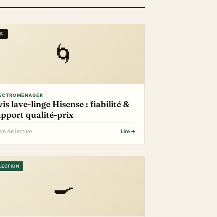
IS
🌀
ECTROMÉNAGER
is lave-linge Hisense : fiabilité &
apport qualité-prix
in de lecture
Lire →
LECTION
🍳