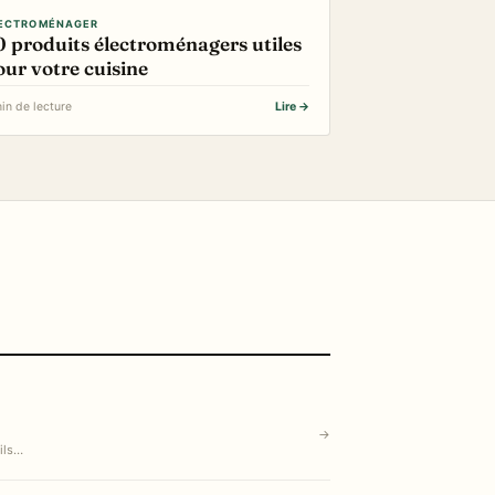
ECTROMÉNAGER
0 produits électroménagers utiles
our votre cuisine
in de lecture
Lire →
→
ils…