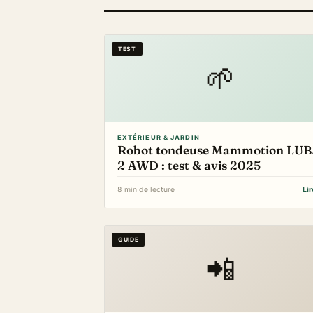
TEST
🌱
EXTÉRIEUR & JARDIN
Robot tondeuse Mammotion LU
2 AWD : test & avis 2025
8 min de lecture
Li
GUIDE
📲