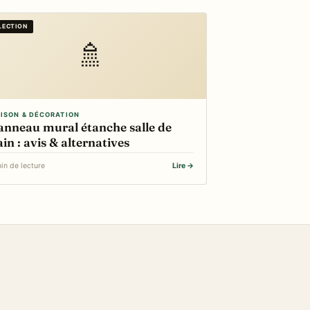
LECTION
🚿
ISON & DÉCORATION
anneau mural étanche salle de
in : avis & alternatives
in de lecture
Lire →