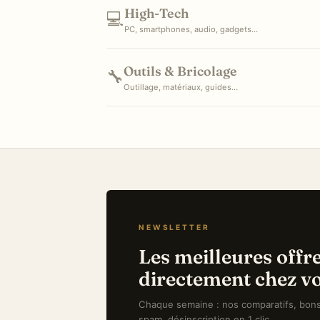
High-Tech
💻
PC, smartphones, audio, gadgets…
Outils & Bricolage
🔧
Outillage, matériaux, guides…
NEWSLETTER
Les meilleures offr
directement chez v
Chaque semaine : nos comparatifs, bons 
spam, désinscription en 1 clic.