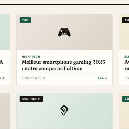
TOP
AV
🎮
HIGH-TECH
ÉL
BA
Meilleur smartphone gaming 2025
Av
: notre comparatif ultime
r
re →
7 min de lecture
Lire →
6 m
COMPARATIF
SÉ
🦻