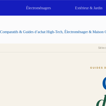
Passer
au
Électroménagers
Extérieur & Jardin
contenu
Comparatifs & Guides d’achat High-Tech, Électroménager & Maison C
Séle
GUIDES 
d