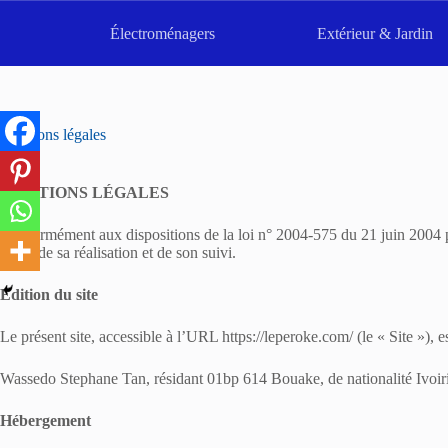
Passer
au
Électroménagers
Extérieur & Jardin
contenu
Mentions légales
MENTIONS LÉGALES
Conformément aux dispositions de la loi n° 2004-575 du 21 juin 2004 po
cadre de sa réalisation et de son suivi.
Edition du site
Le présent site, accessible à l’URL https://leperoke.com/ (le « Site »), es
Wassedo Stephane Tan, résidant 01bp 614 Bouake, de nationalité Ivoiri
Hébergement