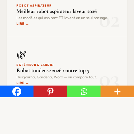
ROBOT ASPIRATEUR
02
Meilleur robot aspirateur laveur 2026
Les modèles qui aspirent ET lavent en un seul passage.
LIRE →
🌿
EXTÉRIEUR & JARDIN
03
Robot tondeuse 2026 : notre top 5
Husqvarna, Gardena, Worx — on compare tout.
LIRE →
⚡
ÉLECTROMÉNAGER
Guide électroménager 2026 : tout ce qu’il faut