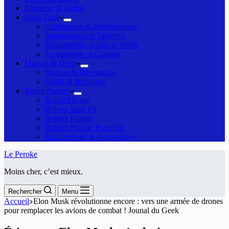
Extérieur & Jardin
High-Tech
Ordinateurs & Périphériques
Smartphones et Tablettes
Équipements Audio et Vidéo
Technologie et Gadgets
Maison & Déco
Maison & Décoration
Outils & Bricolage
Robot Piscine
Robot Piscine
Robots Sans Fil
Robots Filaires
Robots Piscine Hors Sol
Équipements & Accessoires
Le Peroke
Moins cher, c’est mieux.
Rechercher
Menu
Accueil
Elon Musk révolutionne encore : vers une armée de drones
pour remplacer les avions de combat ! Jounal du Geek