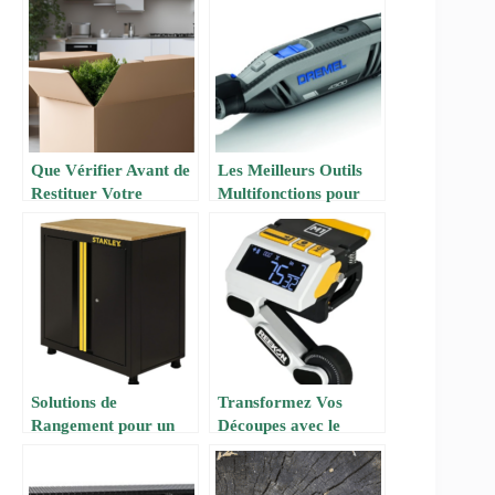
10000E-3 ATS avec
Système de
Commutateur de
Transfert Automatique
Intégré
Que Vérifier Avant de
Les Meilleurs Outils
Restituer Votre
Multifonctions pour
Appartement ?
Vos Projets de
Bricolage
Solutions de
Transformez Vos
Rangement pour un
Découpes avec le
Garage Bien Organisé
Calibre M1 de
REEKON