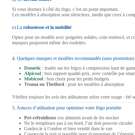
Si vous dormez à côté du frigo, c’est un point important.
Les modèles à absorption sont silencieux, tandis que ceux à co
e) La
robustesse et la mobilité
Optez pour un modèle avec poignées solides, coin renforcé, et c
marques proposent même des roulettes.
4. Quelques marques et modèles recommandés (sans promotion)
Dometic
: leader sur les frigos à compression haut de ga
Alpicool
: bon rapport qualité-prix, avec contrôle par sma
Mobicool
: bon choix pour les petits budgets
Truma ou Thetford
: pour les modèles à absorption
Vérifiez toujours les avis des utilisateurs selon votre usage : été
5. Astuces d’utilisation pour optimiser votre frigo portable
Pré-refroidissez
vos aliments avant de les stocker
Ne le remplissez pas à ras bord, l’air doit pouvoir circuler
Gardez-le à l’ombre et bien ventilé dans le van
Coupez-le la nuit si possible pour économiser de l’énergie