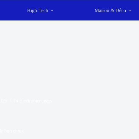
High-Tech
Maison & Déco
2025
In
Électroménagers
 le bon choix