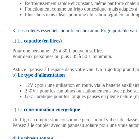
Refroidissement rapide et constant, même par forte chaleu
Fonctionnent comme un frigo domestique, mais adaptés à
Plus chers mais idéals pour une utilisation régulière ou lo
3. Les critères essentiels pour bien choisir un Frigo portable van
a) La
capacité (en litres)
Pour une personne : 25 à 30 L peuvent suffire.
Pour deux personnes ou plus : 35 à 50 L minimum.
Astuce : pensez à l’espace dans votre van. Un frigo trop grand p
b) Le
type d’alimentation
12V : pour une utilisation en route, via la batterie auxiliair
230V : pour les campings ou stationnements avec prise se
Gaz : pratique pour les longues pauses en pleine nature (
c) La
consommation énergétique
Un frigo à compression consomme peu, surtout s’il est de class
Pensez à le coupler avec un panneau solaire pour une vraie auto
d) Le
niveau sonore