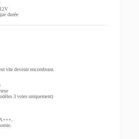
r
 12V
ngue durée
eut vite devenir encombrant.
e
cteur
modèles 3 voies uniquement)
e A+++.
nomie.