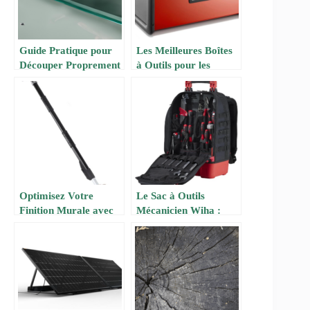
Guide Pratique pour
Les Meilleures Boîtes
Découper Proprement
à Outils pour les
du Plexiglas
Bricoleurs : Guide
d’Achat 2024
Optimisez Votre
Le Sac à Outils
Finition Murale avec
Mécanicien Wiha :
la Poignée d’Extension
Praticité et
Plate Rétractable
Performance