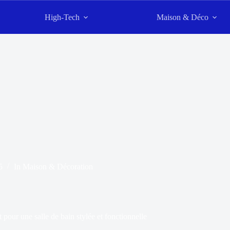
High-Tech
Maison & Déco
5
In
Maison & Décoration
pour une salle de bain stylée et fonctionnelle