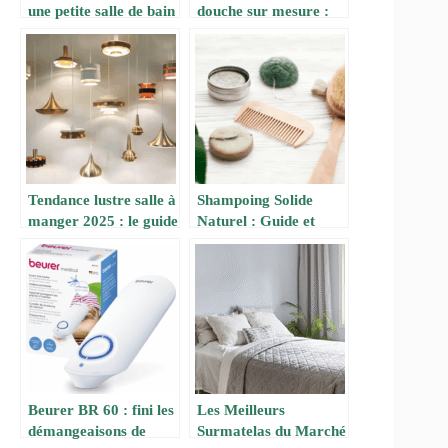
une petite salle de bain
douche sur mesure :
: Astuces pour
Notre sélection du top
maximiser l’espace
7 en 2025
Tendance lustre salle à
Shampoing Solide
manger 2025 : le guide
Naturel : Guide et
pour bien choisir
Sélection 2025
Beurer BR 60 : fini les
Les Meilleurs
démangeaisons de
Surmatelas du Marché