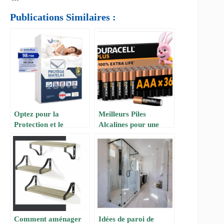
Publications Similaires :
Optez pour la
Meilleurs Piles
Protection et le
Alcalines pour une
Confort avec le
Énergie Fiable au
Protège-Matelas
Quotidien
Imperméable
Dreamzie 160×200 cm
Comment aménager
Idées de paroi de