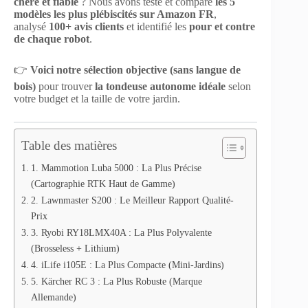
chère et fiable
? Nous avons testé et comparé
les 5
modèles les plus plébiscités sur Amazon FR
,
analysé
100+ avis clients
et identifié les
pour et contre
de chaque robot
.
👉
Voici notre sélection objective (sans langue de
bois)
pour trouver
la tondeuse autonome idéale
selon
votre budget et la taille de votre jardin.
Table des matières
1. Mammotion Luba 5000 : La Plus Précise
(Cartographie RTK Haut de Gamme)
2. Lawnmaster S200 : Le Meilleur Rapport Qualité-
Prix
3. Ryobi RY18LMX40A : La Plus Polyvalente
(Brosseless + Lithium)
4. iLife i105E : La Plus Compacte (Mini-Jardins)
5. Kärcher RC 3 : La Plus Robuste (Marque
Allemande)