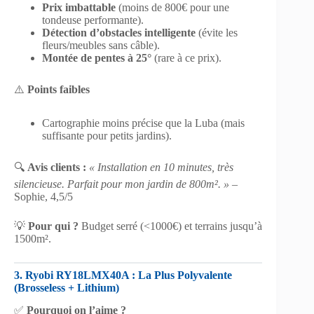
Prix imbattable
(moins de 800€ pour une
tondeuse performante).
Détection d’obstacles intelligente
(évite les
fleurs/meubles sans câble).
Montée de pentes à 25°
(rare à ce prix).
⚠️
Points faibles
Cartographie moins précise que la Luba (mais
suffisante pour petits jardins).
🔍
Avis clients :
« Installation en 10 minutes, très
silencieuse. Parfait pour mon jardin de 800m². »
–
Sophie, 4,5/5
💡
Pour qui ?
Budget serré (<1000€) et terrains jusqu’à
1500m².
3. Ryobi RY18LMX40A : La Plus Polyvalente
(Brosseless + Lithium)
✅
Pourquoi on l’aime ?