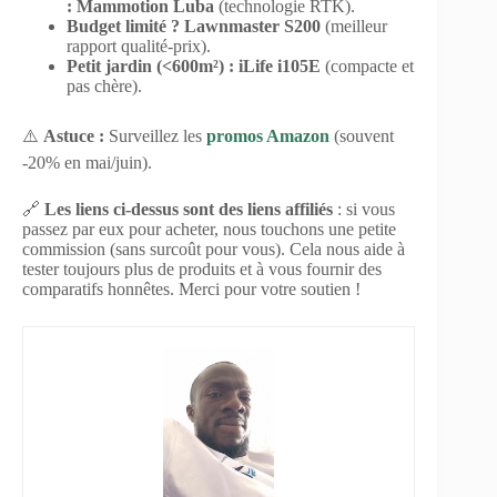
:
Mammotion Luba
(technologie RTK).
Budget limité ?
Lawnmaster S200
(meilleur
rapport qualité-prix).
Petit jardin (<600m²) :
iLife i105E
(compacte et
pas chère).
⚠️
Astuce :
Surveillez les
promos Amazon
(souvent
-20% en mai/juin).
🔗
Les liens ci-dessus sont des liens affiliés
: si vous
passez par eux pour acheter, nous touchons une petite
commission (sans surcoût pour vous). Cela nous aide à
tester toujours plus de produits et à vous fournir des
comparatifs honnêtes. Merci pour votre soutien !