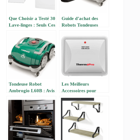
Que Choisir a Testé 30
Guide d’achat des
Lave-linges : Seuls Ces
Robots Tondeuses
5 Valent Vraiment le
2025 : Comparatif &
Coup (Liste 2025)
Meilleurs Modèles
(Amazon France)
Tondeuse Robot
Les Meilleurs
Ambrogio L60B : Avis
Accessoires pour
Complet & Retours
Pompe à Chaleur de
d’Expérience (2025)
Piscine Hors Sol 30m³
: Optimisez
Performance &
Économies