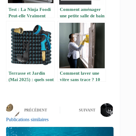
Test : La Ninja Foodi
Comment aménager
Peut-elle Vraiment
une petite salle de bain
Remplacer Votre Four
: Astuces pour
? Notre Expérience
maximiser l’espace
Sur 1 Mois
Terrasse et Jardin
Comment laver une
(Mai 2025) : quels sont
vitre sans trace ? 10
les 10 produits les plus
méthodes efficaces
vendus sur Amazon ?
PRÉCÉDENT
SUIVANT
Publications similaires