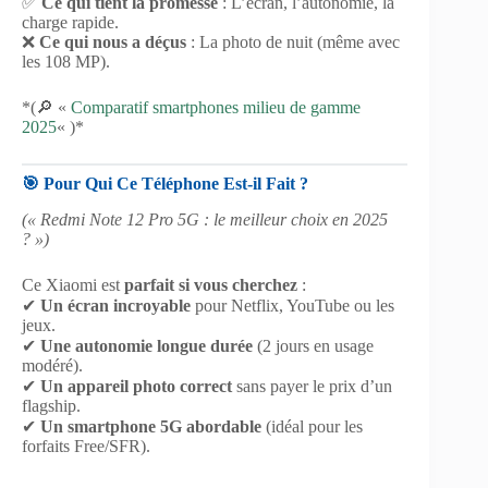
✅
Ce qui tient la promesse
: L’écran, l’autonomie, la
charge rapide.
❌
Ce qui nous a déçus
: La photo de nuit (même avec
les 108 MP).
*(🔎 «
Comparatif smartphones milieu de gamme
2025
« )*
🎯 Pour Qui Ce Téléphone Est-il Fait ?
(« Redmi Note 12 Pro 5G : le meilleur choix en 2025
? »)
Ce Xiaomi est
parfait si vous cherchez
:
✔
Un écran incroyable
pour Netflix, YouTube ou les
jeux.
✔
Une autonomie longue durée
(2 jours en usage
modéré).
✔
Un appareil photo correct
sans payer le prix d’un
flagship.
✔
Un smartphone 5G abordable
(idéal pour les
forfaits Free/SFR).