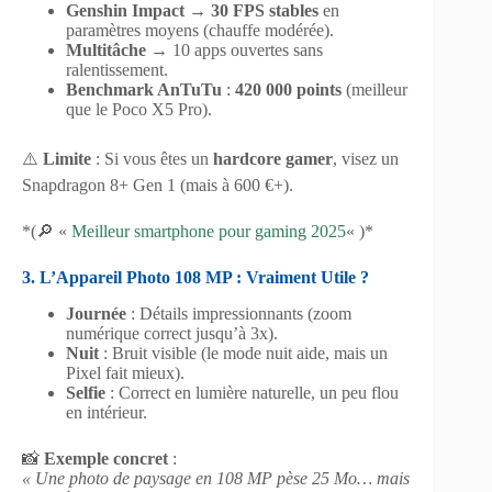
Genshin Impact
→
30 FPS stables
en
paramètres moyens (chauffe modérée).
Multitâche
→ 10 apps ouvertes sans
ralentissement.
Benchmark AnTuTu
:
420 000 points
(meilleur
que le Poco X5 Pro).
⚠️
Limite
: Si vous êtes un
hardcore gamer
, visez un
Snapdragon 8+ Gen 1 (mais à 600 €+).
*(🔎 «
Meilleur smartphone pour gaming 2025
« )*
3. L’Appareil Photo 108 MP : Vraiment Utile ?
Journée
: Détails impressionnants (zoom
numérique correct jusqu’à 3x).
Nuit
: Bruit visible (le mode nuit aide, mais un
Pixel fait mieux).
Selfie
: Correct en lumière naturelle, un peu flou
en intérieur.
📸
Exemple concret
:
« Une photo de paysage en 108 MP pèse 25 Mo… mais