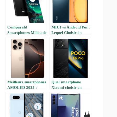
Comparatif
MIUI vs Android Pur :
Smartphones Milieu de
Lequel Choisir en
Gamme 2025 : Lequel
2025 ?
Choisir Sans Se Ruiner
?
Meilleurs smartphones
Quel smartphone
AMOLED 2025 :
Xiaomi choisir en
notre sélection
2025 ? Le guide ultime
premium
pour acheter malin