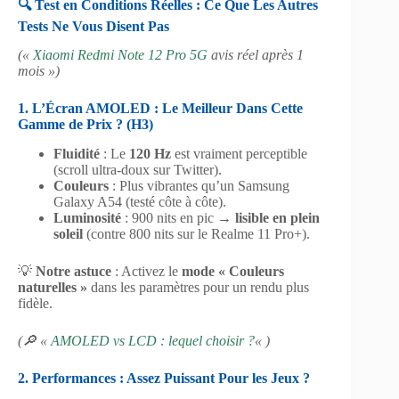
🔍 Test en Conditions Réelles : Ce Que Les Autres
Tests Ne Vous Disent Pas
(«
Xiaomi Redmi Note 12 Pro 5G
avis réel après 1
mois »)
1. L’Écran AMOLED : Le Meilleur Dans Cette
Gamme de Prix ? (H3)
Fluidité
: Le
120 Hz
est vraiment perceptible
(scroll ultra-doux sur Twitter).
Couleurs
: Plus vibrantes qu’un Samsung
Galaxy A54 (testé côte à côte).
Luminosité
: 900 nits en pic →
lisible en plein
soleil
(contre 800 nits sur le Realme 11 Pro+).
💡
Notre astuce
: Activez le
mode « Couleurs
naturelles »
dans les paramètres pour un rendu plus
fidèle.
(🔎 «
AMOLED vs LCD : lequel choisir ?
« )
2. Performances : Assez Puissant Pour les Jeux ?