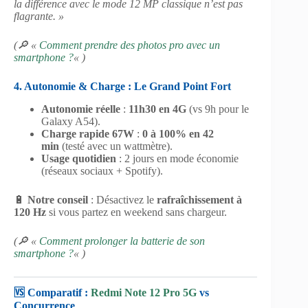
la différence avec le mode 12 MP classique n’est pas
flagrante. »
(🔎 «
Comment prendre des photos pro avec un
smartphone ?
« )
4. Autonomie & Charge : Le Grand Point Fort
Autonomie réelle
:
11h30 en 4G
(vs 9h pour le
Galaxy A54).
Charge rapide 67W
:
0 à 100% en 42
min
(testé avec un wattmètre).
Usage quotidien
: 2 jours en mode économie
(réseaux sociaux + Spotify).
🔋
Notre conseil
: Désactivez le
rafraîchissement à
120 Hz
si vous partez en weekend sans chargeur.
(🔎 «
Comment prolonger la batterie de son
smartphone ?
« )
🆚 Comparatif :
Redmi Note 12 Pro 5G
vs
Concurrence