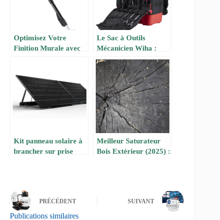
Optimisez Votre
Le Sac à Outils
Finition Murale avec
Mécanicien Wiha :
la Poignée d’Extension
Praticité et
Plate Rétractable
Performance
Kit panneau solaire à
Meilleur Saturateur
brancher sur prise
Bois Extérieur (2025) :
220V : Le guide
Comparatif et Avis
complet des meilleurs
d’Experts
modèles sur Amazon
PRÉCÉDENT
SUIVANT
Publications similaires