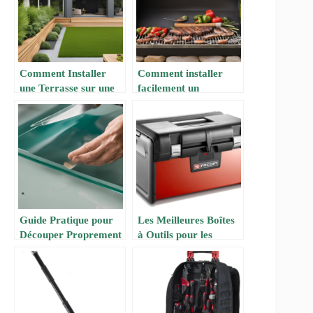
Comment Installer
Comment installer
une Terrasse sur une
facilement un
Pelouse ?
barbecue en dur pour
vos grillades estivales
? par FUTURA
SCIENCES
Guide Pratique pour
Les Meilleures Boîtes
Découper Proprement
à Outils pour les
du Plexiglas
Bricoleurs : Guide
d’Achat 2024