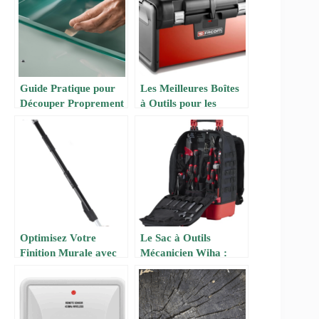
SCIENCES
Guide Pratique pour
Les Meilleures Boîtes
Découper Proprement
à Outils pour les
du Plexiglas
Bricoleurs : Guide
d’Achat 2024
Optimisez Votre
Le Sac à Outils
Finition Murale avec
Mécanicien Wiha :
la Poignée d’Extension
Praticité et
Plate Rétractable
Performance