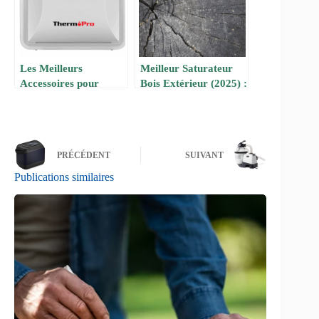
Les Meilleurs
Meilleur Saturateur
Accessoires pour
Bois Extérieur (2025) :
Pompe à Chaleur de
Comparatif et Avis
Piscine Hors Sol 30m³
d’Experts
: Optimisez
Performance &
PRÉCÉDENT
SUIVANT
Économies
Publications similaires