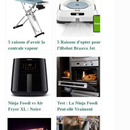
5 raisons d’avoir la
5 Raisons d’opter pour
centrale vapeur
l’iRobot Braava Jet
Laurastar S Pure
m6 pour un nettoyage
efficace de vos sols
Ninja Foodi vs Air
Test : La Ninja Foodi
Fryer XL : Notre
Peut-elle Vraiment
Comparatif Impartial
Remplacer Votre Four
Après 1 Mois de Tests
? Notre Expérience
Rigoureux
Sur 1 Mois