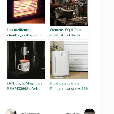
Les meilleurs
Siemens EQ.9 Plus
chauffages d’appoint
s500 : Avis Clients
électriques pour petits
Honnêtes 2025 !
espaces au Canada
(2025)
De’Longhi Magnifica
Purificateur d’air
ESAM3200S : Avis
Philips : test séries 600
Clients Honnêtes 2025
et 900 (2026)