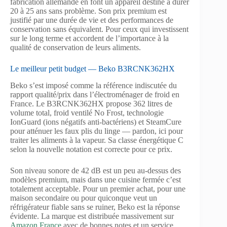
fabrication allemande en font un appareil destiné à durer
20 à 25 ans sans problème. Son prix premium est
justifié par une durée de vie et des performances de
conservation sans équivalent. Pour ceux qui investissent
sur le long terme et accordent de l’importance à la
qualité de conservation de leurs aliments.
Le meilleur petit budget — Beko B3RCNK362HX
Beko s’est imposé comme la référence indiscutée du
rapport qualité/prix dans l’électroménager de froid en
France. Le B3RCNK362HX propose 362 litres de
volume total, froid ventilé No Frost, technologie
IonGuard (ions négatifs anti-bactériens) et SteamCure
pour atténuer les faux plis du linge — pardon, ici pour
traiter les aliments à la vapeur. Sa classe énergétique C
selon la nouvelle notation est correcte pour ce prix.
Son niveau sonore de 42 dB est un peu au-dessus des
modèles premium, mais dans une cuisine fermée c’est
totalement acceptable. Pour un premier achat, pour une
maison secondaire ou pour quiconque veut un
réfrigérateur fiable sans se ruiner, Beko est la réponse
évidente. La marque est distribuée massivement sur
Amazon France
avec de bonnes notes et un service