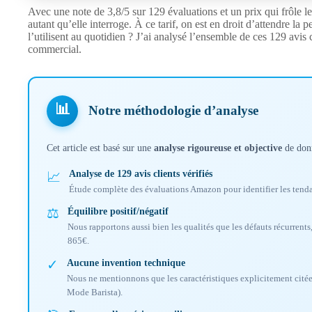
Avec une note de 3,8/5 sur 129 évaluations et un prix qui frôle 
autant qu’elle interroge. À ce tarif, on est en droit d’attendre la
l’utilisent au quotidien ? J’ai analysé l’ensemble de ces 129 avis c
commercial.
📊
Notre méthodologie d’analyse
Cet article est basé sur une
analyse rigoureuse et objective
de donn
Analyse de 129 avis clients vérifiés
📈
Étude complète des évaluations Amazon pour identifier les tenda
⚖️
Équilibre positif/négatif
Nous rapportons aussi bien les qualités que les défauts récurrent
865€.
✓
Aucune invention technique
Nous ne mentionnons que les caractéristiques explicitement citée
Mode Barista).