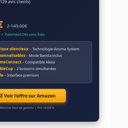
(129 avis clients)
€
2 149,00€
✓ Paiement 24x sans frais
ique silencieux
– Technologie iAroma System
rsonnalisables
– Mode Barista inclus
HomeConnect
– Compatible Alexa
bleCup
– 2 boissons simultanées
le
– Interface premium
🛒 Voir l’offre sur Amazon
Machine haut de gamme | Prix vérifié le