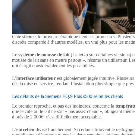
Côté
silence
, le broyeur céramique tient ses promesses. Plusieur
discrète comparée à d’autres modèles, un vrai plus pour les matin
Le
système de mousse de lait
(LatteGo sur certaines versions) est
mousse de lait sans en mettre partout », résume un utilisateur. L
qui élargit considérablement les possibilités.
L’
interface utilisateur
est globalement jugée intuitive. Plusieurs 
dès la mise en service, rendant l’installation plus simple que pré
Les défauts de la Siemens EQ.9 Plus s500 selon les clients
Le premier reproche, et pas des moindres, concerne la
températu
que le café ou le lait ne soit « pas assez chaud », obligeant mê
à près de 2 000€, c’est difficilement acceptable.
L’
entretien
divise franchement. Si certains trouvent le nettoyage
quotidienne : détartrage toutes les deux semaines, vidage du bac c