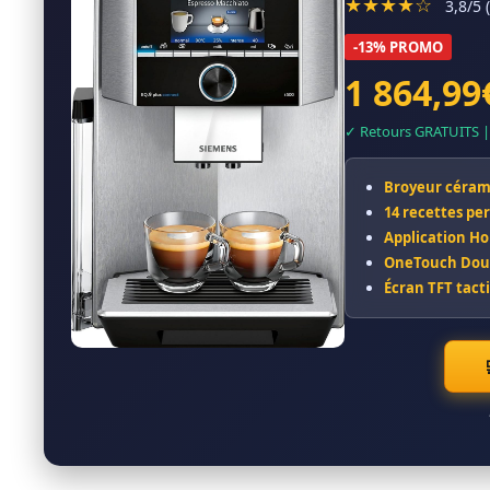
★★★★☆
3,8/5 
-13% PROMO
1 864,99
✓ Retours GRATUITS | 
Broyeur céram
14 recettes pe
Application 
OneTouch Dou
Écran TFT tacti