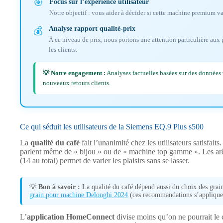
🎯
Focus sur l’expérience utilisateur
Notre objectif : vous aider à décider si cette machine premium va
Analyse rapport qualité-prix
💰
À ce niveau de prix, nous portons une attention particulière aux p
les clients.
💡 Notre engagement :
Analyses factuelles basées sur des données v
nouveaux retours clients.
Ce qui séduit les utilisateurs de la Siemens EQ.9 Plus s500
La
qualité du café
fait l’unanimité chez les utilisateurs satisfait
parlent même de « bijou » ou de « machine top gamme ». Les arôm
(14 au total) permet de varier les plaisirs sans se lasser.
💡
Bon à savoir :
La qualité du café dépend aussi du choix des grai
grain pour machine Delonghi 2024
(ces recommandations s’applique
L’
application HomeConnect
divise moins qu’on ne pourrait le cr