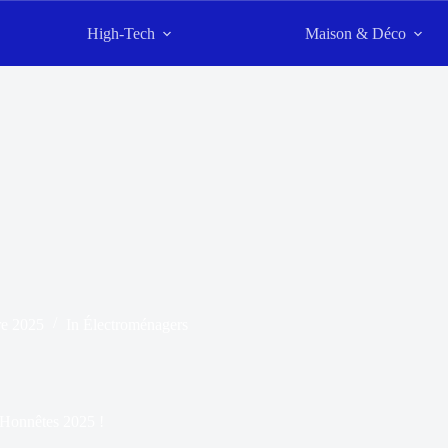
High-Tech
Maison & Déco
e 2025
In
Électroménagers
 Honnêtes 2025 !